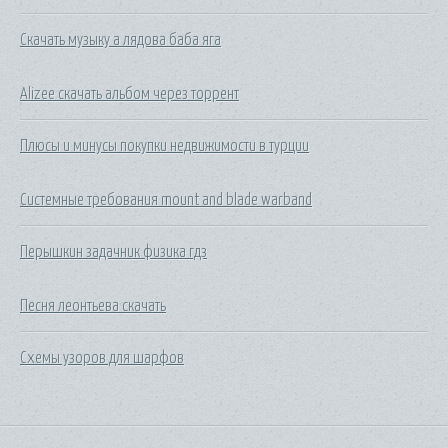
Скачать музыку а лядова баба яга
Alizee скачать альбом через торрент
Плюсы и минусы покупки недвижимости в турции
Системные требования mount and blade warband
Перышкин задачник физика гдз
Песня леонтьева скачать
Схемы узоров для шарфов