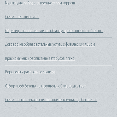
Музыка для работы за компьютером торрент
Скачать чат знакомств
Образец исковое заявление об аннулировании актовой записи
Договор на образовательные услуги с физическим лицом
Краснокаменск расписание автобусов ппгхо
Воронеж гч расписание сеансов
Отбор проб бетона на строительной площадке гост
Скачать симс сверхъестественное на компьютер бесплатно