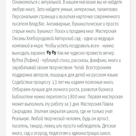
Ознакомиться с актуальной. В нашем магазине вы не найдете
любую книгу. Зато найдете умные, интересные, талантливо.
Персональная страница и визитная карточка современного
писателя Влад Вас. Антикварные, букинистические и просто
старые книги. Букинист. Поиск и продажа книг. Мастерская
Оксаны Хлебородовой Авторский сад - одна из ведущих
компаний в мире. Чтобы успеть поздравить всех - нужно
выходить заранее.👣👣 Как же чудесно провести вечер.
Ryfma (Рифма) - публикуй стихи, рассказы, фанфики, книги и
зарабатывай своим творчеством. Читай. Всесторонняя
поддержка авторов, пишущих для детей на русском языке.
Содействие процессу. 13 лет мы издаем полезные книги.
Отбираем лучшие для личного роста, развития бизнеса.
Библиотеке нужно переплести 1800 книг. Первая мастерская
может выполнить эту работу за 3 дня. Мастерская Павла
Свиридова. Элитная закрытая школа, где не только учат
Реальную. Любой творческий человек, будь он артист,
писатель, танцор, певец или просто наблюдатель. Детские
книги, сад и огород, педагогам и администрации школ,