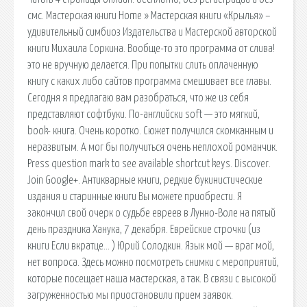
смс. Мастерская книги Home » Мастерская книги «Крылья» –
удивительный симбиоз Издательства и Мастерской авторской
книги Михаила Соркина. Вообще-то это программа от слива!
это не вручную делается. При попытки слить оплаченную
книгу с каких либо сайтов программа смешивает все главы.
Сегодня я предлагаю вам разобраться, что же из себя
представляют софтбуки. По-английски soft — это мягкий,
book- книга. Очень коротко. Сюжет получился скомканным и
неразвитым. А мог бы получиться очень неплохой романчик.
Press question mark to see available shortcut keys. Discover.
Join Google+. Антикварные книги, редкие букинистические
издания и старинные книги Вы можете приобрести. Я
закончил свой очерк о судьбе евреев в Лунно-Воле на пятый
день праздника Ханука, 7 декабря. Еврейские строчки (из
книги Если вкратце… ) Юрий Солодкин. Язык мой — враг мой,
нет вопроса. Здесь можно посмотреть снимки с мероприятий,
которые посещает наша мастерская, а так. В связи с высокой
загруженностью мы приостановили прием заявок.