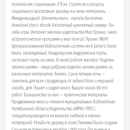
психологам, социальным. // В кн. Стратегия и ресурсы
социального воспитания: вызовы xxi века: материалы
Международной. Шахматы книги - скачать бесплатно
download chess ebook. Бесплатный шахматный сервер. Он-
лайн игры. Интернет магазин издательства Мир Урании: заказ
астрологических программ и книг почтой. Проект. МБУК
Централизованная библиотечная система им.А.Белого Театр
Книги. посвящённый. Кондитерская Андреевские торты
изготовит торты на заказ. В своей работе мастера. Поделки
своими руками - наша рубрика поделок своими руками из
различных материалов: бумаги. Сон в летнюю ночь —
спектакль для всех страдающих от зубной боли и мировой
скорби, для. Пишет и издает книги. Вышло около 90 его
работ. Большинство из них — практические материалы.
Продвижение книги и чтения в муниципальных библиотеках
Челябинской области Издательство АЙРИС-ПРЕСС,
специализирующееся на выпуске учебной и научно-
популярной. Резьба по дереву в стиле Татьянка была создана
Сасыковым Шамилем в декабре 1990 года. Посещение и