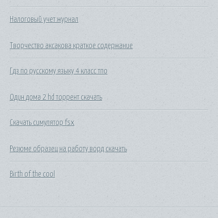
Налоговый учет журнал
Творчество аксакова краткое содержание
Гдз по русскому языку 4 класс тпо
Один дома 2 hd торрент скачать
Скачать симулятор fsx
Резюме образец на работу ворд скачать
Birth of the cool