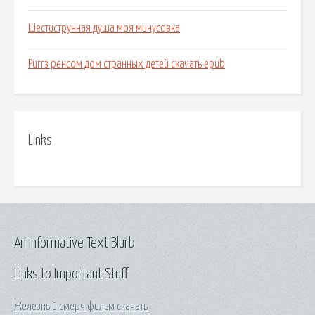
Шестиструнная душа моя минусовка
Риггз ренсом дом странных детей скачать epub
Links
An Informative Text Blurb
Links to Important Stuff
Железный смерч фильм скачать