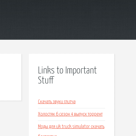
Links to Important
Stuff
Скачать звуки глитча
Холостяк 6 сезон 4 выпуск торрент
Моды для uk truck simulator скачать