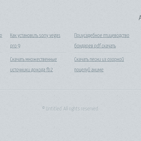
A
ер
Как установить sony vegas
Приусадебное птицеводство
pro 9
бондарев pdf скачать
Скачать множественные
Скачать песни из озорной
источники дохода fb2
поцелуй аниме
© Untitled. All rights reserved.