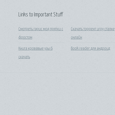
Links to Important Stuff
Смотреть гарис мод прятки с
Скачать торрент игру сталк
фростом
онлайн
Книга кровавые узы 6
Book reader для андроид
скачать