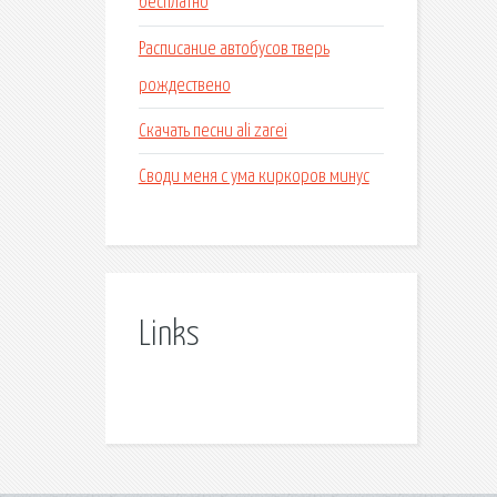
бесплатно
Расписание автобусов тверь
рождествено
Скачать песни ali zarei
Своди меня с ума киркоров минус
Links