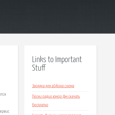
Links to Important
Stuff
Зарядка для айфона схема
ется
Песни радио юмор фм скачать
бесплатно
сервис