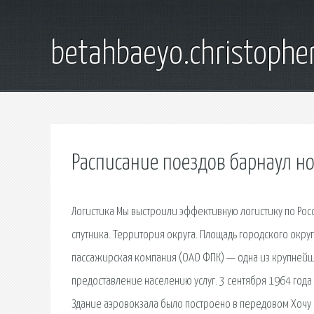
betahbaeyo.christophe
Расписание поездов барнаул н
Логистика Мы выстроили эффективную логистику по Росс
спутника. Территория округа. Площадь городского окру
пассажирская компания (ОАО ФПК) — одна из крупнейш
предоставление населению услуг. 3 сентября 1964 го
Здание аэровокзала было построено в передовом Хочу п