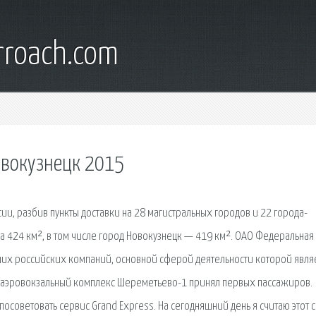
rroach.com
овокузнецк 2015
ии, разбив пункты доставки на 28 магистральных городов и 22 города-
га 424 км², в том числе город Новокузнецк — 419 км². ОАО Федеральная
их российских компаний, основной сферой деятельности которой явля
да аэровокзальный комплекс Шереметьево-1 принял первых пассажиров.
осоветовать сервис Grand Express. На сегодняшний день я считаю этот 