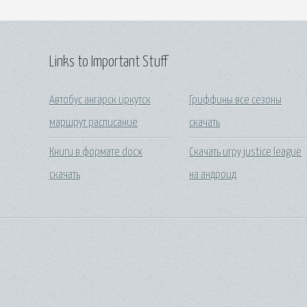
Links to Important Stuff
Автобус ангарск иркутск
Гриффины все сезоны
маршрут расписание
скачать
Книги в формате docx
Скачать игру justice league
скачать
на андроид