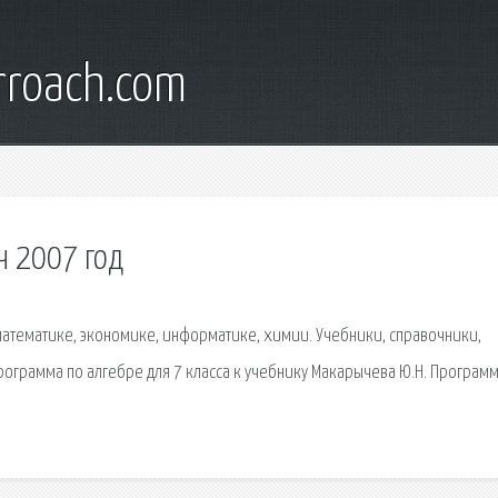
rroach.com
ч 2007 год
математике, экономике, информатике, химии. Учебники, справочники,
рограмма по алгебре для 7 класса к учебнику Макарычева Ю.Н. Програм