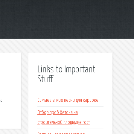
Links to Important
Stuff
ма
Самые легкие песни для караоке
Отбор проб бетона на
строительной площадке гост