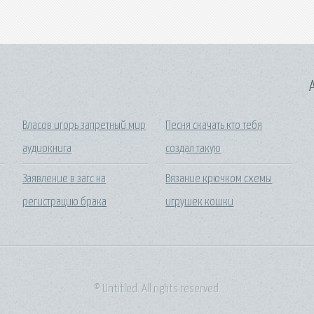
A
Власов игорь запретный мир
Песня скачать кто тебя
аудиокнига
создал такую
Заявление в загс на
Вязание крючком схемы
регистрацию брака
игрушек кошки
© Untitled. All rights reserved.