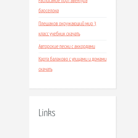
Расписание порт авентура
барселона
Плешаков окружающий мир 3
класс учебник скачать
Авторские песни с аккордами
Карта балаково с улицами и домами
скачать
Links