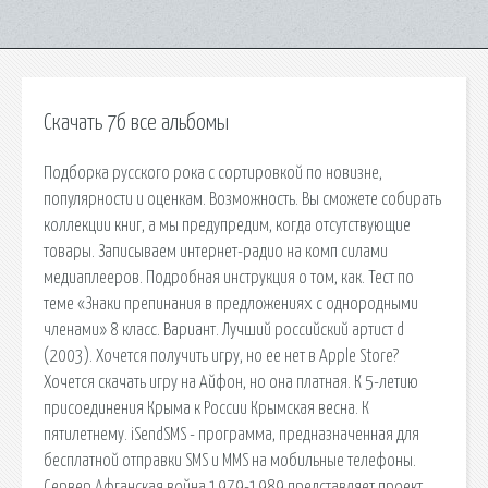
Скачать 7б все альбомы
Подборка русского рока с сортировкой по новизне,
популярности и оценкам. Возможность. Вы сможете собирать
коллекции книг, а мы предупредим, когда отсутствующие
товары. Записываем интернет-радио на комп силами
медиаплееров. Подробная инструкция о том, как. Тест по
теме «Знаки препинания в предложениях с однородными
членами» 8 класс. Вариант. Лучший российский артист d
(2003). Хочется получить игру, но ее нет в Apple Store?
Хочется скачать игру на Айфон, но она платная. К 5-летию
присоединения Крыма к России Крымская весна. К
пятилетнему. iSendSMS - программа, предназначенная для
бесплатной отправки SMS и MMS на мобильные телефоны.
Сервер Афганская война 1979-1989 представляет проект