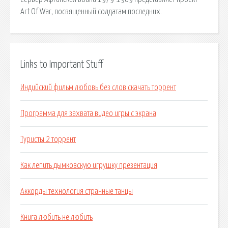
Art Of War, посвященный солдатам последних.
Links to Important Stuff
Индийский фильм любовь без слов скачать торрент
Программа для захвата видео игры с экрана
Туристы 2 торрент
Как лепить дымковскую игрушку презентация
Аккорды технология странные танцы
Книга любить не любить