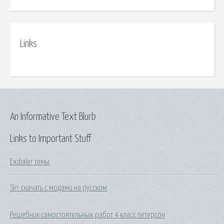
Links
An Informative Text Blurb
Links to Important Stuff
Exdialer темы
Slrr скачать с модами на русском
Решебник самостоятельных работ 4 класс петерсон