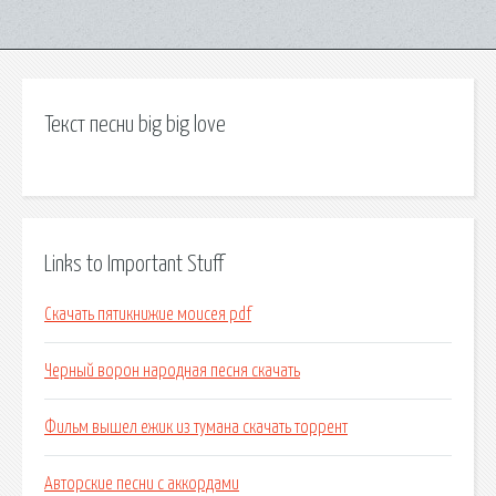
Текст песни big big love
Links to Important Stuff
Скачать пятикнижие моисея pdf
Черный ворон народная песня скачать
Фильм вышел ежик из тумана скачать торрент
Авторские песни с аккордами