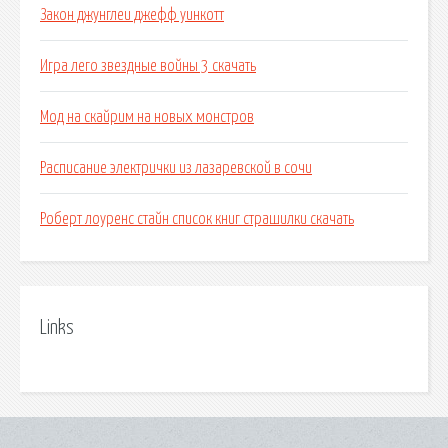
Закон джунглеи джефф уинкотт
Игра лего звездные войны 3 скачать
Мод на скайрим на новых монстров
Расписание электрички из лазаревской в сочи
Роберт лоуренс стайн список книг страшилки скачать
Links