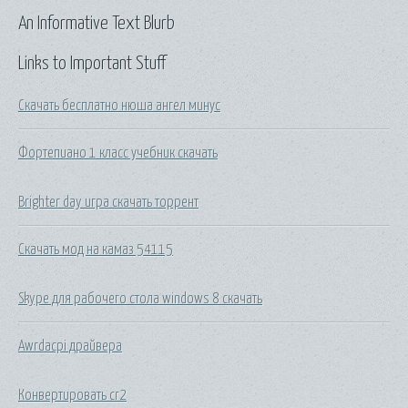
An Informative Text Blurb
Links to Important Stuff
Скачать бесплатно нюша ангел минус
Фортепиано 1 класс учебник скачать
Brighter day игра скачать торрент
Скачать мод на камаз 54115
Skype для рабочего стола windows 8 скачать
Awrdacpi драйвера
Конвертировать cr2